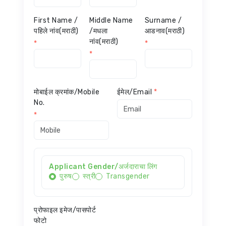
First Name /
Middle Name
Surname /
पहिले नांव(मराठी)
/मधला
आडनाव(मराठी)
नांव(मराठी)
*
*
*
मोबाईल क्रमांक/Mobile
ईमेल/Email
*
No.
*
Applicant Gender/अर्जदाराचा लिंग
पुरुष
स्त्री
Transgender
प्रोफाइल इमेज/पासपोर्ट
फोटो