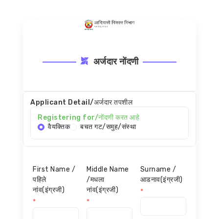
अर्जदार नोंदणी
Applicant Detail/अर्जदार तपशील
Registering for/नोंदणी करत आहे
वैयक्तिक
बचत गट/समुह/संस्था
First Name /
Middle Name
Surname /
पहिले
/मधला
आडनाव(इंग्रजी)
नांव(इंग्रजी)
नांव(इंग्रजी)
*
*
*